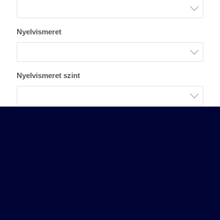
Nyelvismeret
Nyelvismeret szint
Önéletrajz *
Upload
Motivációs levél
Upload