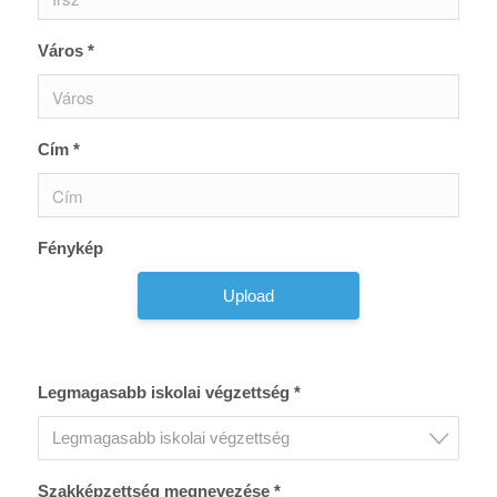
Város *
Cím *
Fénykép
Upload
Legmagasabb iskolai végzettség *
Legmagasabb iskolai végzettség
Szakképzettség megnevezése *